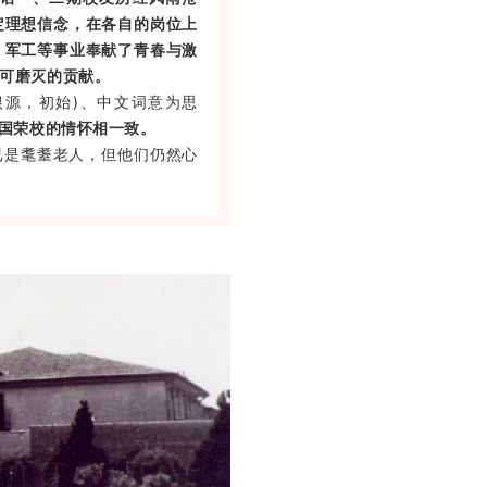
定理想信念，在各自的岗位上
、军工等事业奉献了青春与激
可磨灭的贡献。
根源，初始)、
中文词意为思
爱国荣校的情怀相一致。
已是耄耋老人，但他们仍然心