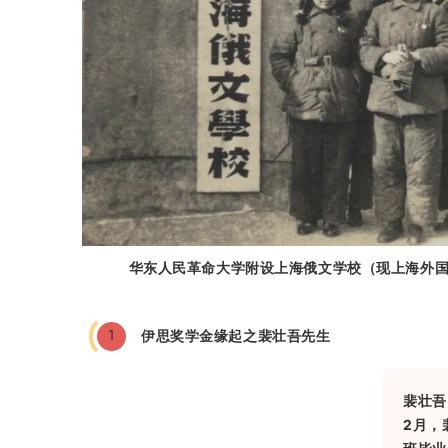
华东人民革命大学附设上海俄文学校（
现上海外
1
伊思奖学金缘起之裴壮吾先生
裴壮吾
2月，