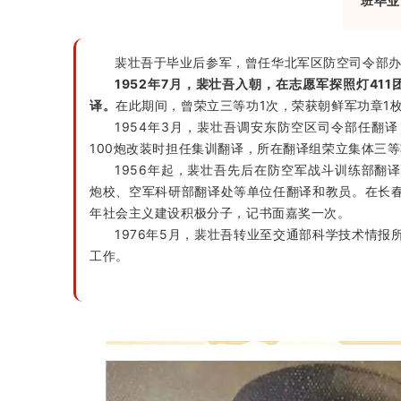
班毕业
裴壮吾于毕业后参军，曾任华北军区防空司令部
1952年7月，裴壮吾入朝，在志愿军探照灯41
译。
在此期间，曾荣立三等功1次，荣获朝鲜军功章1
1954年3月，裴壮吾调安东防空区司令部任翻译，
100炮改装时担任集训翻译，所在翻译组荣立集体三等
1956年起，裴壮吾先后在防空军战斗训练部翻
炮校、空军科研部翻译处等单位任翻译和教员。在长
年社会主义建设积极分子，记书面嘉奖一次。
1976年5月，裴壮吾转业至交通部科学技术情报
工作。